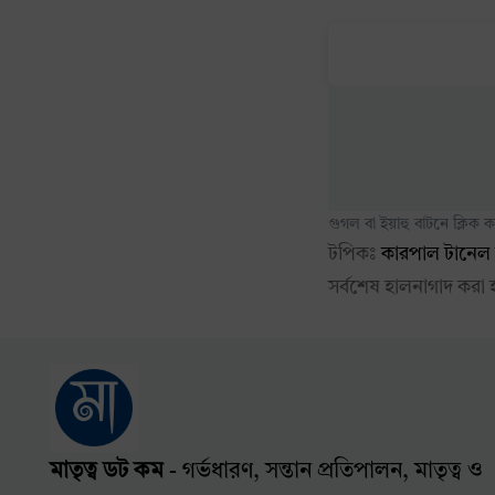
গুগল বা ইয়াহু বাটনে ক্লিক
টপিকঃ
কারপাল টানেল সি
সর্বশেষ হালনাগাদ করা
মাতৃত্ব ডট কম
- গর্ভধারণ, সন্তান প্রতিপালন, মাতৃত্ব ও