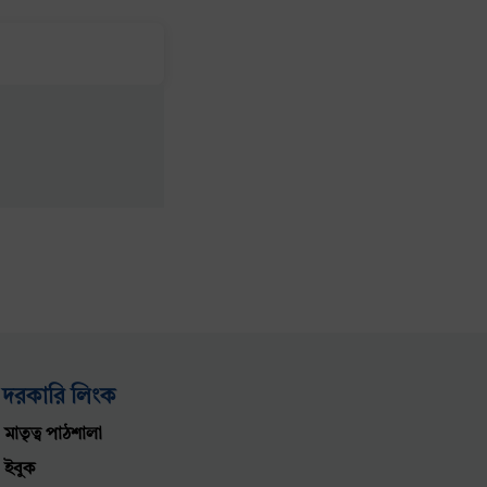
দরকারি লিংক
মাতৃত্ব পাঠশালা
ইবুক