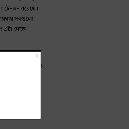
এবং টেনডন রয়েছে।
জায়গায় সবগুলো
বং এটা থেকে
্য দায়ী। এছাড়া এই
শ, গরম ঠান্ডার বোধ ও
ে হাত ফুলে যায়,
 মাধ্যমে মেডিয়েন
অবশ বা ব্যাথার