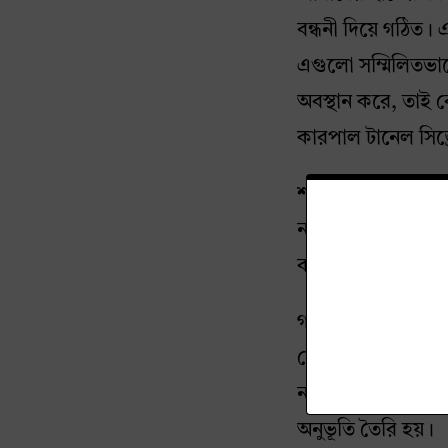
বন্ধনী দিয়ে গঠিত। 
এগুলো সম্মিলিতভাবে
অবস্থান করে, তাই 
কারপাল টানেল সিন্ড
শরীরের মেডিয়েন না
নার্ভ হাতের তালু থে
ব্যথা ইত্যাদি।
গর্ভাবস্থায় শরীরে
যেটা Oedema নামে
নার্ভে চাপ তৈরি কর
অনুভূতি তৈরি হয়।