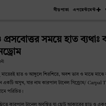
নীড়পাতা
এপয়েন্টমেন্ট
া ও প্রসবোত্তর সময়ে হাত ব্যথা
নড্রোম
ননী
হবু মায়েরই হাত ও আঙ্গুলে শিরশিরে, অবশ ভাব ও মাঝে মাঝে ব
াধারন একটি অসুখ, যার নাম কারপাল টানেল সিন্ড্রোম/ Carp
নামে পরিচিত।
িতে কারপাল টানেল অবস্থিত যা ছোট আকারের হাড় ও একগুচ