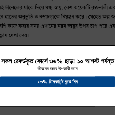
এই টানেলের মাঝে দিয়ে মধ্য স্নায়ু, বেশ কয়েকটি রক্তনালী 
 হাতের অনুভূতি ও নড়াচড়াকে নিয়ন্ত্রণ করে। যেহেতু অল্প 
বেশি কাজ করার সময় এখানের নরম স্নায়ুর উপর চাপ পরে এ
্রোম দেখা দেয়।
র্ভ (median nerve) বাহু, কব্জি ও হাতে মটর ফাংশনের জন
কে মস্তিষ্কে বিভিন্ন রকমের অনুভূতির তথ্য পাঠায়, যেমন স্পর্
 জমা হওয়া অতিরিক্ত তরলের কিছু অংশ হাতের টিস্যুতে জমা হল
 পরিচিত। এই তরলের কিছু অংশ যদি কারপাল টানেলে জমার
ে। চাপের ফলে নার্ভ সংকুচিত হয় ও হাত / আঙ্গুলে শিরশিরে, 