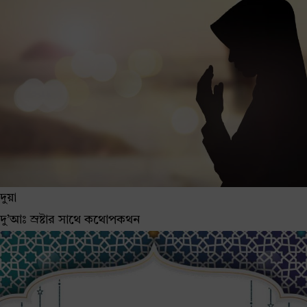
দুয়া
দু’আঃ স্রষ্টার সাথে কথোপকথন