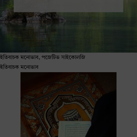
ইতিবাচক মনোভাব, পজেটিভ সাইকোলজি
ইতিবাচক মনোভাব