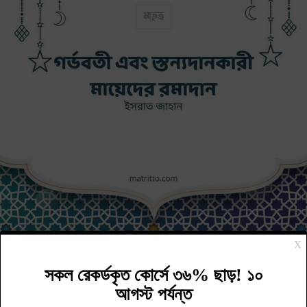
রমজান, সাওম
গর্ভবতী এবং স্তন্যদানকারী মায়েদের সাওম পালনের ব্যাপারে
ইসলাম কী বলে?