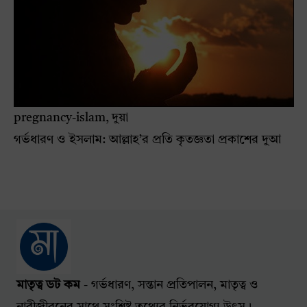
pregnancy-islam, দুয়া
গর্ভধারণ ও ইসলাম: আল্লাহ’র প্রতি কৃতজ্ঞতা প্রকাশের দুআ
মাতৃত্ব ডট কম
- গর্ভধারণ, সন্তান প্রতিপালন, মাতৃত্ব ও
নারীজীবনের সাথে সংশ্লিষ্ট তথ্যের নির্ভরযোগ্য উৎস।