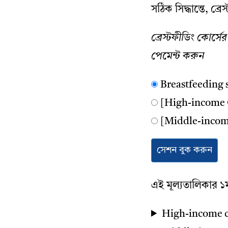
সঠিক সিদ্ধান্তে, ব্
ব্রেস্টফীডিং কোর্স
পেমেন্ট করুন
Breastfeeding s
[High-income C
[Middle-income
সেশন বুক করুন
এই মূল্যতালিকার ১
High-income c