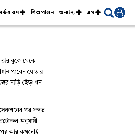
গর্ভধারণ
শিশুপালন
অন্যান্য
ব্লগ
 তার বুকে থেকে
াধান পাবেন যে তার
ের নাড়ি ছেঁড়া ধন
 সেকশনের পর সঙ্গত
্রটোকল অনুযায়ী
 এরপর আর কখনোই