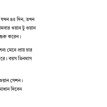
য়স যখন ৪৫ দিন, তখন
থমবার ওয়ান টু ওয়ান
শুরু করেন।
না মেনে প্রায় চার
ু করে। বয়স তিনমাস
ু-ওয়ান সেশন।
মাধান দিবেন