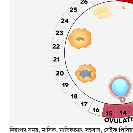
নিরাপদ সময়, মাসিক, মাসিকচক্র, সহবাস, সেইফ পিরি