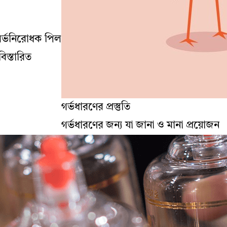
গর্ভনিরোধক পিল
িস্তারিত
গর্ভধারণের প্রস্তুতি
গর্ভধারণের জন্য যা জানা ও মানা প্রয়োজন