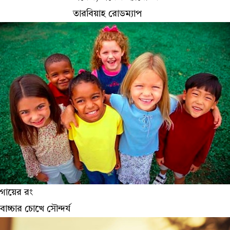
তারবিয়াহ রোডম্যাপ
গায়ের রং
বাচ্চার চোখে সৌন্দর্য