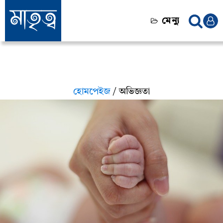
মেন্যু
হোমপেইজ
/ অভিজ্ঞতা