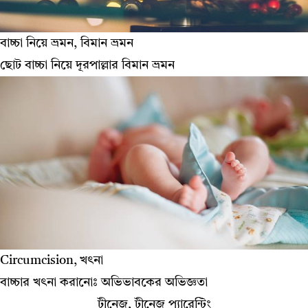
বাচ্চা নিয়ে ভ্রমন, বিমান ভ্রমন
ছোট বাচ্চা নিয়ে দূরপাল্লার বিমান ভ্রমন
Circumcision, খৎনা
বাচ্চার খৎনা করানোঃ অভিভাবকের অভিজ্ঞতা
টীনেজ, টীনেজ প্যারেন্টিং