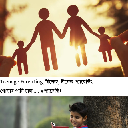
Teenage Parenting, টীনেজ, টীনেজ প্যারেন্টিং
গোড়ায় পানি ঢালা.... #প্যারেন্টিং