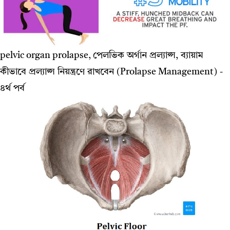
pelvic organ prolapse, পেলভিক অর্গান প্রল্যাপ্স, ব্যায়াম
কীভাবে প্রল্যাপ্স নিয়ন্ত্রণে রাখবেন (Prolapse Management) -
৪র্থ পর্ব