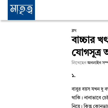
ব্লগ
বাচ্চার খ
যোগসূত্র
লিখেছেন
অনলাইন সম্
১.
বাবুর বয়স যখন দু
থাকি। নানাভাবে চেষ
নিয়ে। কিন্তু কোনভা