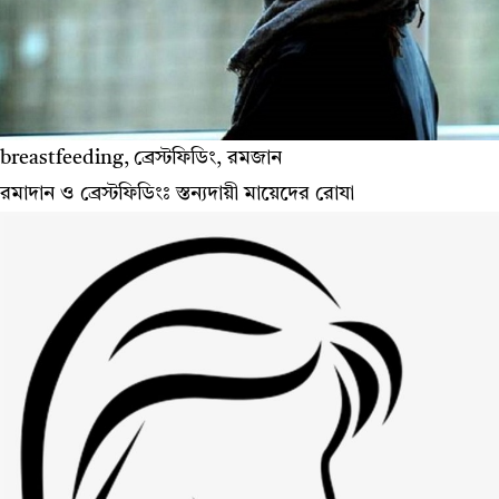
breastfeeding, ব্রেস্টফিডিং, রমজান
রমাদান ও ব্রেস্টফিডিংঃ স্তন্যদায়ী মায়েদের রোযা