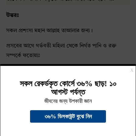
উত্তরঃ
সকল প্রশংসা মহান আল্লাহ তাআলার জন্য।
প্রসবের আগে গর্ভবতী মহিলা থেকে নির্গত পানি ও রক্ত
সম্পর্কে ফতোয়াঃ
পুরোটা পড়তে সহজে লগিন করুন
Yahoo!
Google
গুগল বা ইয়াহু বাটনে ক্লিক করে লগিন করুন। সমস্যা হলে
সাপোর্টে নক করুন
টপিকঃ
নিফাস
,
ফতোয়া