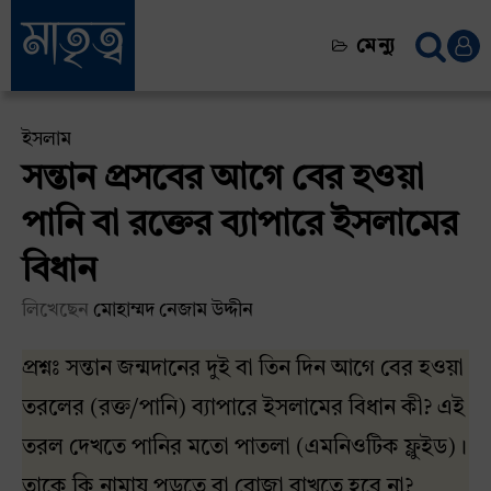
মেন্যু
ইসলাম
সন্তান প্রসবের আগে বের হওয়া
পানি বা রক্তের ব্যাপারে ইসলামের
বিধান
লিখেছেন
মোহাম্মদ নেজাম উদ্দীন
প্রশ্নঃ সন্তান জন্মদানের দুই বা তিন দিন আগে বের হওয়া
তরলের (রক্ত/পানি) ব্যাপারে ইসলামের বিধান কী? এই
তরল দেখতে পানির মতো পাতলা (এমনিওটিক ফ্লুইড)।
তাকে কি নামায পড়তে বা রোজা রাখতে হবে না?