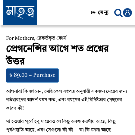
মেন্যু
For Mothers
,
রেকর্ডকৃত কোর্স
প্রেগনেন্সির আগে শত প্রশ্নের
উত্তর
৳ 89.00 – Purchase
আপনারা কি জানেন, মেডিকেল বইপত্র অনুযায়ী একজন মেয়ের জন্য
গর্ভধারণের আদর্শ বয়স কত, এবং বয়সের এই নির্দিষ্টতার পেছনের
কারণ কী?
মা হওয়ার পূর্বে হবু মায়েরও যে কিছু অবশ্যকরণীয় আছে, কিছু
পূর্বপ্রস্তুতি আছে, এবং সেগুলো কী কী— তা কি জানা আছে