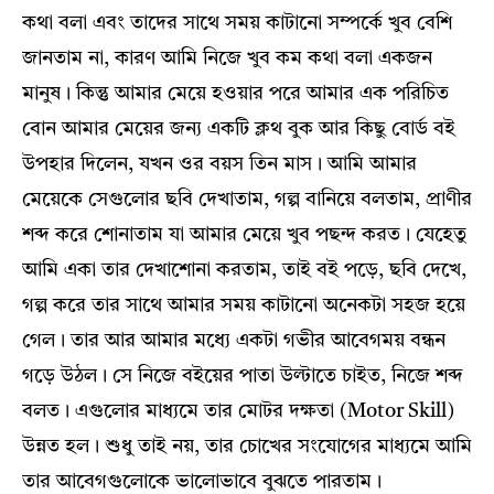
কথা বলা এবং তাদের সাথে সময় কাটানো সম্পর্কে খুব বেশি
জানতাম না, কারণ আমি নিজে খুব কম কথা বলা একজন
মানুষ। কিন্তু আমার মেয়ে হওয়ার পরে আমার এক পরিচিত
বোন আমার মেয়ের জন্য একটি ক্লথ বুক আর কিছু বোর্ড বই
উপহার দিলেন, যখন ওর বয়স তিন মাস। আমি আমার
মেয়েকে সেগুলোর ছবি দেখাতাম, গল্প বানিয়ে বলতাম, প্রাণীর
শব্দ করে শোনাতাম যা আমার মেয়ে খুব পছন্দ করত। যেহেতু
আমি একা তার দেখাশোনা করতাম, তাই বই পড়ে, ছবি দেখে,
গল্প করে তার সাথে আমার সময় কাটানো অনেকটা সহজ হয়ে
গেল। তার আর আমার মধ্যে একটা গভীর আবেগময় বন্ধন
গড়ে উঠল। সে নিজে বইয়ের পাতা উল্টাতে চাইত, নিজে শব্দ
বলত। এগুলোর মাধ্যমে তার মোটর দক্ষতা (Motor Skill)
উন্নত হল। শুধু তাই নয়, তার চোখের সংযোগের মাধ্যমে আমি
তার আবেগগুলোকে ভালোভাবে বুঝতে পারতাম।