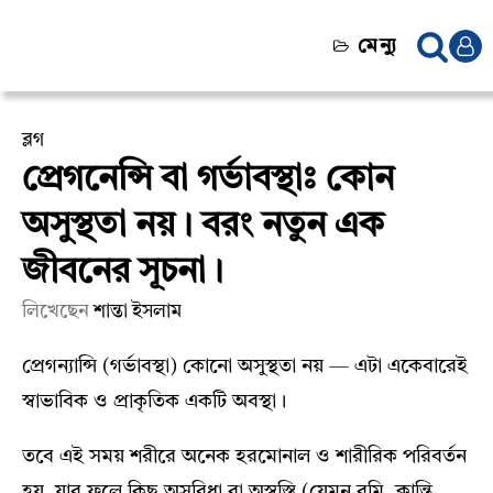
মেন্যু
ব্লগ
প্রেগনেন্সি বা গর্ভাবস্থাঃ কোন
অসুস্থতা নয়। বরং নতুন এক
জীবনের সূচনা।
লিখেছেন
শান্তা ইসলাম
প্রেগন্যান্সি (গর্ভাবস্থা) কোনো অসুস্থতা নয় — এটা একেবারেই
স্বাভাবিক ও প্রাকৃতিক একটি অবস্থা।
তবে এই সময় শরীরে অনেক হরমোনাল ও শারীরিক পরিবর্তন
হয়, যার ফলে কিছু অসুবিধা বা অস্বস্তি (যেমন বমি, ক্লান্তি,