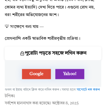
কোমর ব্যথা ইত্যাদি) দেখা দিতে পারে। এগুলো রোগ নয়,
বরং শরীরের অভিযোজনের অংশ।
💡 সংক্ষেপে বলা যায় —
প্রেগন্যান্সি একটি স্বাভাবিক শারীরবৃত্তীয় প্রক্রিয়া।
পুরোটা পড়তে সহজে লগিন করুন
Yahoo!
Google
গুগল বা ইয়াহু বাটনে ক্লিক করে লগিন করুন। সমস্যা হলে
সাপোর্টে নক করুন
টপিকঃ
সর্বশেষ হালনাগাদ করা হয়েছেঃ
অক্টোবর 8, 2025