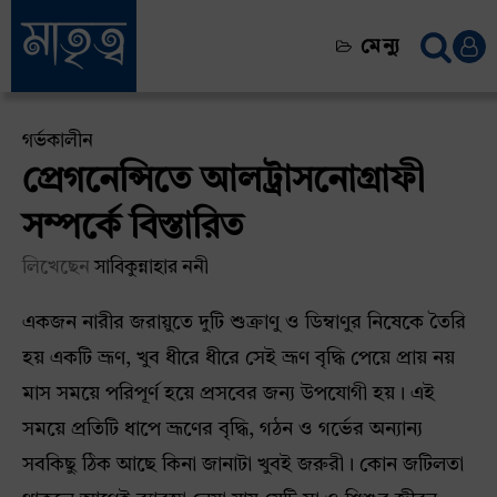
মেন্যু
গর্ভকালীন
প্রেগনেন্সিতে আলট্রাসনোগ্রাফী
সম্পর্কে বিস্তারিত
লিখেছেন
সাবিকুন্নাহার ননী
একজন নারীর জরায়ুতে দুটি শুক্রাণু ও ডিম্বাণুর নিষেকে তৈরি
হয় একটি ভ্রূণ, খুব ধীরে ধীরে সেই ভ্রূণ বৃদ্ধি পেয়ে প্রায় নয়
মাস সময়ে পরিপূর্ণ হয়ে প্রসবের জন্য উপযোগী হয়। এই
সময়ে প্রতিটি ধাপে ভ্রূণের বৃদ্ধি, গঠন ও গর্ভের অন্যান্য
সবকিছু ঠিক আছে কিনা জানাটা খুবই জরুরী। কোন জটিলতা