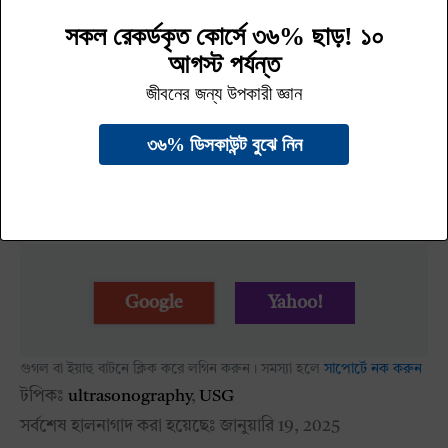
এক্ষেত্রে “প্রোব” নামের ছোট ও ভোঁতা একটি যন্ত্র শরীরের
নির্দিষ্ট স্থানে স্পর্শ করা হয় ও সেখান থেকে তরঙ্গ গিয়ে
কম্পিউটারে ছবি ভেসে উঠে ও সেই ছবিটি আল্ট্রাসনোগ্রাম
রিপোর্ট হিসেবে প্রিন্ট করা হয়। সেই রিপোর্টেই দরকারি তথ্য
সাজানো থাকে।
পুরোটা পড়তে সহজে লগিন করুন
Google
Yahoo!
গুগল বা ইয়াহু বাটনে ক্লিক করে লগিন করুন। সমস্যা হলে
সাপোর্টে নক করুন
টপিকঃ
ultrasonography
,
USG
সর্বশেষ হালনাগাদ করা হয়েছেঃ
জানুয়ারি 19, 2025