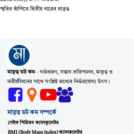
স্মৃতির ঝাঁপিতে দ্বিতীয় বারের মাতৃত্ব
মাতৃত্ব ডট কম
- গর্ভধারণ, সন্তান প্রতিপালন, মাতৃত্ব ও
নারীজীবনের সাথে সংশ্লিষ্ট তথ্যের নির্ভরযোগ্য উৎস।
মাতৃত্ব ডট কম সম্পর্কে
সেইফ পিরিয়ড ক্যালকুলেটর
BMI (Body Mass Index) ক্যালকুলেটর