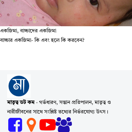
একজিমা, বাচ্চাদের একজিমা
বাচ্চার একজিমা- কি এবং হলে কি করবেন?
মাতৃত্ব ডট কম
- গর্ভধারণ, সন্তান প্রতিপালন, মাতৃত্ব ও
নারীজীবনের সাথে সংশ্লিষ্ট তথ্যের নির্ভরযোগ্য উৎস।