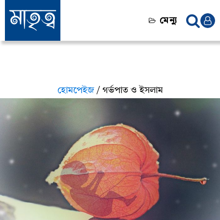
মেন্যু
হোমপেইজ
/ গর্ভপাত ও ইসলাম