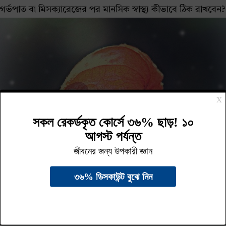
গর্ভপাত বা মিসক্যারেজের পর মানসিক স্বাস্থ্য কীভাবে ঠিক রাখবেন?
গর্ভপাত, গর্ভপাত ও ইসলাম, সহবাস
গর্ভপাত: কখন এবং কখন নয়