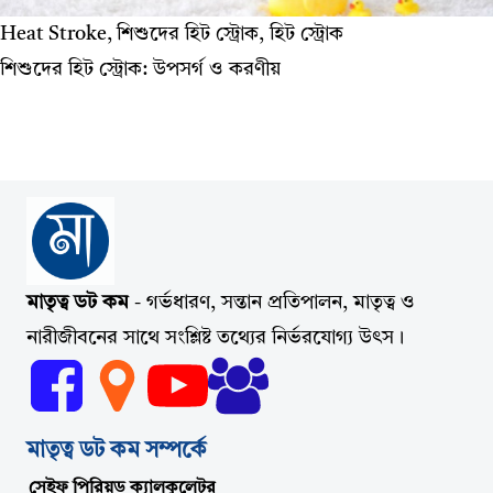
Heat Stroke, শিশুদের হিট স্ট্রোক, হিট স্ট্রোক
শিশুদের হিট স্ট্রোক: উপসর্গ ও করণীয়
মাতৃত্ব ডট কম
- গর্ভধারণ, সন্তান প্রতিপালন, মাতৃত্ব ও
নারীজীবনের সাথে সংশ্লিষ্ট তথ্যের নির্ভরযোগ্য উৎস।
মাতৃত্ব ডট কম সম্পর্কে
সেইফ পিরিয়ড ক্যালকুলেটর