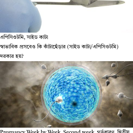
এপিসিওটমি, সাইড কাটা
স্বাভাবিক প্রসবেও কি কাঁটাছেঁড়ার (সাইড কাটা/এপিসিওটমি)
দরকার হয়?
Pregnancy Week by Week, Second week, গর্ভধারণ, দ্বিতীয়