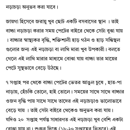
নড়াচড়া অনুভব করা যাবে।
জায়গা হিসেবে জরায়ু খুব ছোট একটি বসবাসের স্থান । তাই
বাচ্চা নড়াচড়া করার সময় পেটের বাইরে থেকে সেটা বুঝা যায়
। বাচ্চার স্বাস্থ্যকর বৃদ্ধি, শক্তিশালী হাড় গঠন ও হাড় সন্ধিস্থল
গুলোর জন্য এই নড়াচড়া বা লাথি মারা খুব উপকারী। বলতে
গেলে এই লাথি মারার মাধ্যমে বোঝা যায় বাচ্চা তার মায়ের
পেটে সুস্থভাবে বেড়ে উঠছে।
৭ সপ্তাহ পর থেকে বাচ্চা পেটের ভেতর আঙুল চুষে , হাত-পা
নাড়ায়, হেঁচকি তোলে, হাই তোলে। সময়ের সাথে সাথে বাচ্চার
ওজন বৃদ্ধি পায় সাথে সাথে তাদের এই নড়াচড়াও ভালোভাবে
বেড়ে যায় । তাই সেটা বাইরে থেকেও অনুভব করা যায়।
যদিও ২০ সপ্তাহ পর্যন্ত সাধারণত এই নড়াচড়া খুব বেশি একটা
বোঝা যায় না। শুরুর দিকে (১৮-২০ সপ্তাহের ভিতরে) এই