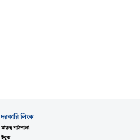
দরকারি লিংক
মাতৃত্ব পাঠশালা
ইবুক