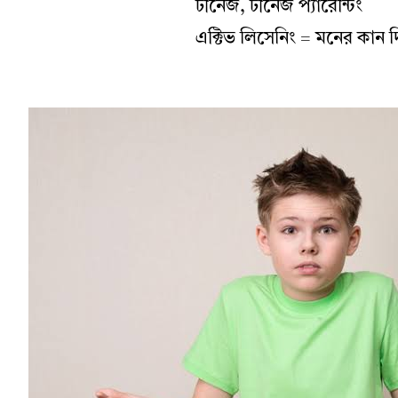
টীনেজ, টীনেজ প্যারেন্টিং
এক্টিভ লিসেনিং = মনের কান দ