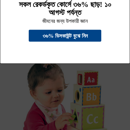
শিশু পালন, শিশুর বেড়ে উঠা
শিশুর বয়স অনুযায়ী সঠিক শারীরিক বৃদ্ধি (০-৫ বছর)