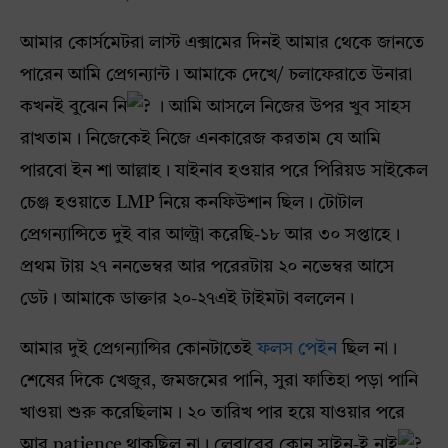
আমার কোর্সমেটরা লাস্ট এক্সামের দিনই আমার থেকে জানতে
পারেন আমি প্রেগন্যান্ট। আমাকে দেখে/ চলাফেরাতে উনারা
কখনই বুঝেন নি
। আমি আসলে নিজের উপর খুব সাহস
রাখতাম। নিজেকেই নিজে এনকারেজ করতাম যে আমি
পারবো ইন শা আল্লাহ। যাইনাব হওয়ার পরে পিরিয়ড সাইকেল
চেঞ্জ হওয়াতে LMP নিয়ে কনফিউশান ছিল। টোটাল
প্রেগন্যান্সিতে দুই বার আল্ট্রা করেছি-১৮ আর ৩০ সপ্তাহে।
প্রথম টায় ২৭ ননভেম্বর আর পরেরটায় ২০ নভেম্বর আসে
ডেট। আমাকে ডাক্তার ২০-২৭এই টাইমটা বললেন।
আমার দুই প্রেগন্যান্সির কোনটাতেই
ফলস পেইন
ছিল না।
শেষের দিকে খেজুর, জমজমের পানি, সুরা ফাতিহা পড়া পানি
খাওয়া শুরু করেছিলাম। ২০ তারিখ পার হয়ে যাওয়ার পরে
আর patience থাকছিল না। লেবারের কোন সাইন-ই নাই