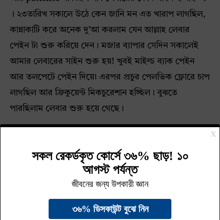
। ২৩তারিখ সকালে উঠে কেন জানি মন এত খারাপ লাগছিল,
কান্নাকাটি করে অনেক দু'আ করলাম যেন আল্লাহ লেবার
পেইন টা শুরু করিয়ে দেন। মজার ব্যাপার সেদিন সকালেই
আমার লেবারের সাইন শুরু হয়! খুবই মাইল্ড ব্যাক পেইন
আর তলপেটে পেইন দিয়ে৷ এরপর প্রচুর পেলভিক ফ্লোরে চাপ
লাগছিল আর ফ্রিকুয়েন্ট মিকচুরেশান হচ্ছিল। বুঝতে
পারছিলাম লেবার শুরু হয়ে গেছে।
আমি এক্সাইটেড ছিলাম, এই ভেবে যে আর বেশি সময় নেই
আমার মামুনিকে কোলে নেওয়ার
। এটা আসলে নিজেকে
কুল রাখার/ মাইন্ড ডাইভার্ট করার টেকনিক যে পজিটিভ মাইন্ড
সেট আপ রাখা। যাই হোক হাটাহাটি শুরু করলাম। ফ্লুইড
ইন্টেক বাড়ালাম অনেক। একটা পানির বোতলে সুরাহ ফাতিহা
৭বার + জমজমের পানি মিক্সড করে রেডি রাখলাম। এভাবে