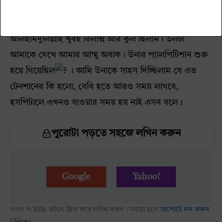
সন্ধ্যা হলো। সন্ধ্যায় মিউকাস প্লাগ দেখলাম। পেইন তখনও
তেমন বেশি না থাকলে উঠা শুরু করেছিল। আমি
আলহামদুলিল্লাহ খুবই রিলাক্স আর কুল ছিলাম। উলটা
আমাকে দেখে আমার আম্মু অবাক। উনার প্যালপিটিশান শুরু
হয়ে গিয়েছিল
। আমি উনাকে সাহস দিচ্ছিলাম যে এত
টেনশানের কি হলো, বেবি হতে আরও সময় লাগবে,
হসপিটালে এখনও যাওয়ার সময় হয় নাই এসব বলে।
পুরোটা পড়তে সহজে লগিন করুন
Google
Yahoo!
গুগল বা ইয়াহু বাটনে ক্লিক করে লগিন করুন। সমস্যা হলে
সাপোর্টে নক করুন