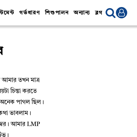
টমেন্ট
গর্ভধারণ
শিশুপালন
অন্যান্য
ব্লগ
র
ন আমার তখন মাত্র
়টা চিন্তা করতে
্য অনেক পাগল ছিল।
 কথা ভাবলাম।
েম্বর। আমার LMP
িটিভ।