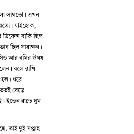
ালো লাগতো। এখন
জ করতো। যাইহোক,
র ডিফেন্স বাকি ছিল
াব ছিল সারাক্ষণ।
এসিড আর বমির ঔষধ
ললেন। বলে রাখি
গেলে। ধরে
ন ততই বেড়ে
ই। ইভেন রাতে ঘুম
, তাই দুই সপ্তাহ