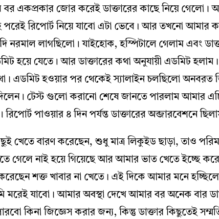
 বর একপ্রকার জোর করেই ডাক্তারের কাছে নিয়ে গেলো। আম
াহ পরেই রিপোর্ট নিয়ে যাবো এটা ভেবে। আর তখনো আমার 
যাদি নরমাল লাগছিলো। যাইহোক, হস্পিটালে গেলাম এবং ডাক্তা
 হয়ে যেতে। আর ডাক্তারের কথা অনুযায়ী এডমিট হলাম। এ
থা। এডমিট হওয়ার পর থেকেই স্যালাইন চলছিলো অনবরত তি
দিলেন। টেস্ট গুলো করানো শেষে জানতে পারলাম আমার এচিট
জ। রিপোর্ট পাওয়ার ৪ দিন পর্যন্ত ডাক্তারের অব্জারবেশনে ছি
ই খেতে বারণ করেছেন, শুধু মাত্র লিকুইড ছাড়া, তাও পরিমা
ে গেলে নাই হয়ে গিয়েছে আর আমার ভাত খেতে ইচ্ছে ক
ষেধ করেছেন শক্ত খাবার না খেতে। এই দিকে আমার মনে হচ্ছি
ি মরেই যাবো। আমার অবস্থা দেখে আমার বর অনেক বার ডাক
বো কিনা জিজ্ঞেস করার জন্য, কিন্তু ডাক্তার কিছুতেই সম্ম