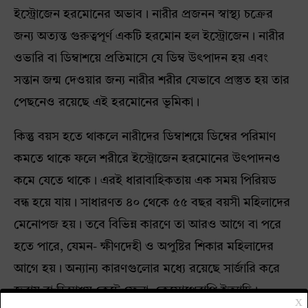
ইস্ট্রোজেন হরমোনের অভাব। নারীর প্রজনন স্বাস্থ্য চক্রের
জন্য অত্যন্ত গুরুত্বপূর্ণ একটি হরমোন হল ইস্ট্রোজেন। নারীর
ওভারি বা ডিম্বাশয়ে প্রতিমাসে যে ডিম্ব উৎপাদন হয় এবং
সন্তান জন্ম দেওয়ার জন্য নারীর শরীর যেভাবে প্রস্তুত হয় তার
পেছনেও রয়েছে এই হরমোনের ভূমিকা।
কিন্তু বয়স হতে থাকলে নারীদের ডিম্বাশয়ে ডিম্বের পরিমাণ
কমতে থাকে ফলে শরীরে ইস্ট্রোজেন হরমোনের উৎপাদনও
কমে যেতে থাকে। এরই ধারাবাহিকতায় এক সময় পিরিয়ড
বন্ধ হয়ে যায়। সাধারণত ৪০ থেকে ৫৫ বছর বয়সী মহিলাদের
মেনোপজ হয়। তবে বিভিন্ন কারণে তা আরও আগে বা পরে
হতে পারে, যেমন- ক্ষীণদেহী ও অপুষ্টির শিকার মহিলাদের
আগে হয়। অন্যান্য কারণগুলোর মধ্যে রয়েছে সার্জারি করে
জরায়ু বা ডিম্বাশয় কেটে ফেলা, কেমোথেরাপি ইত্যাদি।