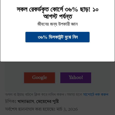
মেনোপজের আগে অনেক সময় শুরু হয় পেরিমেনোপজ। এ
সময়ে মাসিক অনিয়মিত হতে শুরু করে। তা কখনও এক মাস
আবার কখনও কয়েক বছর স্থায়ী হয়। মেনোপজ বুঝবেন
তখন, যখন দীর্ঘ এক বছর ধরে আপনার মাসিক হবে না। আর
মেনোপজ হওয়ার এক বছর পরে হবে পোস্টমেনোপজ ।
পুরোটা পড়তে সহজে লগিন করুন
Google
Yahoo!
গুগল বা ইয়াহু বাটনে ক্লিক করে লগিন করুন। সমস্যা হলে
সাপোর্টে নক করুন
টপিকঃ
খাদ্যাভ্যাস
,
মেয়েদের পুষ্টি
সর্বশেষ হালনাগাদ করা হয়েছেঃ
মার্চ 3, 2026