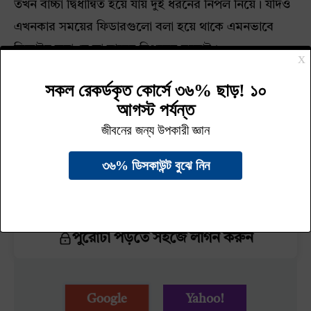
তখন বাচ্চা দ্বিধান্বিত হয়ে যায় দুই ধরনের নিপল নিয়ে। যদিও
এখনকার সময়ের ফিডারগুলো বলা হয়ে থাকে এমনভাবে
ডিজাইন করা যে তা মায়ের নিপলের মতোই।
আসলে দেখতে প্রাকৃতিক নিপলের মতো হলেও এখানে বাচ্চার
দুধ টেনে খাওয়ার মেকানিজম ভিন্ন দেখে, কখনোই তা মায়ের
নিপলের বিকল্প হতে পারে না। এরকম অবস্থায় একবার
ব্রেষ্টফিডিং, আরেকবার ফিডার দেয়া বলে, বাচ্চা দ্বিধান্বিত
হওয়া অস্বাভাবিক না। সব বাচ্চারই যে নিপল কনফিউশন হয়,
তাও না। তবে অনেক বাচ্চাদেরই এটা হয়।
পুরোটা পড়তে সহজে লগিন করুন
Google
Yahoo!