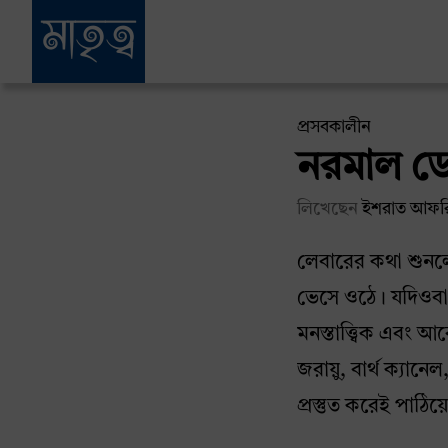
প্রসবকালীন
নরমাল ডে
লিখেছেন
ইশরাত আফর
লেবারের কথা শুনলে 
ভেসে ওঠে। যদিওবা ব
মনস্তাত্ত্বিক এবং আব
জরায়ু, বার্থ ক্যা
প্রস্তুত করেই পাঠিয়