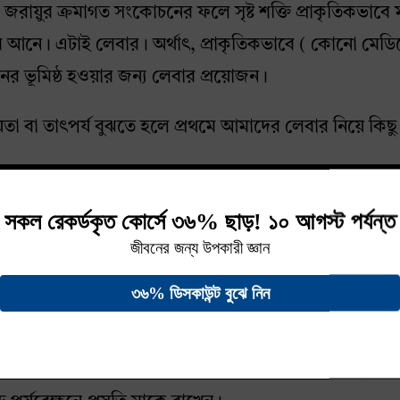
রায়ুর ক্রমাগত সংকোচনের ফলে সৃষ্ট শক্তি প্রাকৃতিকভাবে 
 আনে। এটাই লেবার। অর্থাৎ, প্রাকৃতিকভাবে ( কোনো মেড
ের ভূমিষ্ঠ হওয়ার জন্য লেবার প্রয়োজন।
়তা বা তাৎপর্য বুঝতে হলে প্রথমে আমাদের লেবার নিয়ে কি
ায়ুর পেশীর সংকোচন দিয়ে এবং শেষ হয় প্রাকৃতিকভাবে শি
ারির মাধ্যমে। সাধারণত যখন সন্তান ফুল টার্ম (৩৭-৪২ সপ্তাহ)
প্লাগ বের হওয়ার মাধ্যমে বা অনেকের ক্ষেত্রে তৃতীয় ট্রাইম
য়ার (পানি ভাঙা) পর জরায়ুর আসল সংকোচন বা ট্রু লেবার শু
ং স্টেইজেও এই পানি ভাঙ্গতে পারে। এরপর ক্রমাগত সংকোচন 
া স্থায়ী হয়। তবে এই সময়টা এর একটু কম বেশি হতে পারে। প
ি লাগতে পারে বলে ধরে নেয়া হয়। একাধিক সন্তান (টুইন, ট