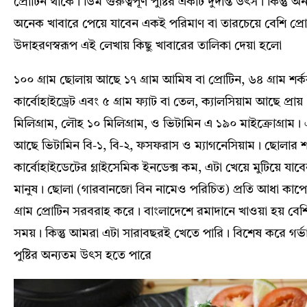
প্রোটিন থাকে। ডিম গুরুত্বপূর্ণ পুষ্টির একটি দুর্দান্ত উৎস। কিন্তু অন্
অনেক খাবারে পেয়ে যাবেন একই পরিমাণ বা তারচেয়ে বেশি প্র
উদাহরণস্বরূপ এই লেখায় কিছু খাবারের তালিকা দেয়া হলো
১০০ গ্রাম ছোলায় আছে ১৭ গ্রাম আমিষ বা প্রোটিন, ৬৪ গ্রাম শর্ক
কার্বোহাইড্রেট এবং ৫ গ্রাম ফ্যাট বা তেল, ক্যালসিয়াম আছে প্রায
মিলিগ্রাম, লৌহ ১০ মিলিগ্রাম, ও ভিটামিন এ ১৯০ মাইক্রোগ্রাম। 
আছে ভিটামিন বি-১, বি-২, ফসফরাস ও ম্যাগনেসিয়াম।
ছোলার শর
কার্বোহাইডেটের গ্লাইসেমিক ইনডেক্স কম, এটা খেয়ে মুটিয়ে যাবে
মানুষ। ছোলা (গারবানজো বিন নামেও পরিচিত) প্রতি আধা কাপে প
গ্রাম প্রোটিন সরবরাহ করে। বাংলাদেশে রমাদানে খাওয়া হয় বে
সময়। কিন্তু আমরা এটা সারাবছরই খেতে পারি। বিশেষ করে গর্ভাব
পুষ্টির অন্যতম উৎস হতে পারে